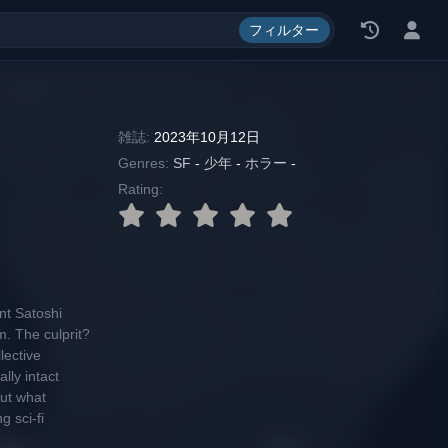
料, エロ漫画, 漫画 ロウ
フィルター
雑誌:
2023年10月12日
Genres:
SF
-
少年
-
ホラー
-
Rating:
nt Satoshi
m. The culprit?
lective
lly intact
But what
g sci-fi