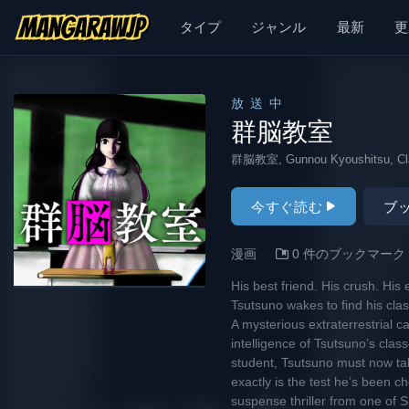
漫画 raw, mangaraw, manga raw, manga1001, manga1000
タイプ
ジャンル
最新
更
放送中
群脳教室
群脳教室, Gunnou Kyoushitsu, C
今すぐ読む
ブ
漫画
0 件のブックマーク
His best friend. His crush. His
Tsutsuno wakes to find his clas
A mysterious extraterrestrial ca
intelligence of Tsutsuno’s clas
student, Tsutsuno must now tak
exactly is the test he’s been ch
suspense thriller from one of