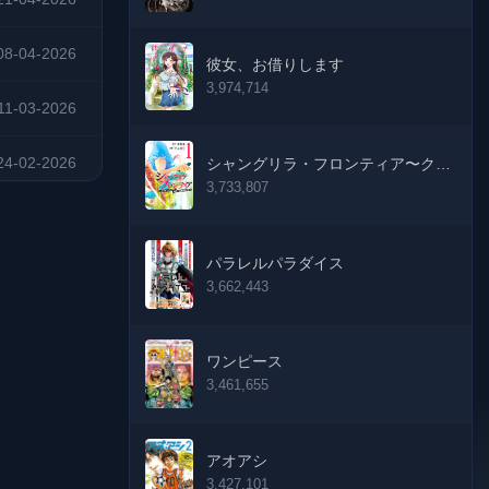
08-04-2026
彼女、お借りします
3,974,714
11-03-2026
24-02-2026
シャングリラ・フロンティア〜クソ
ゲーハンター、神ゲーに挑まんと
3,733,807
す〜
11-02-2026
パラレルパラダイス
27-01-2026
3,662,443
13-01-2026
ワンピース
18-11-2025
3,461,655
11-11-2025
アオアシ
3,427,101