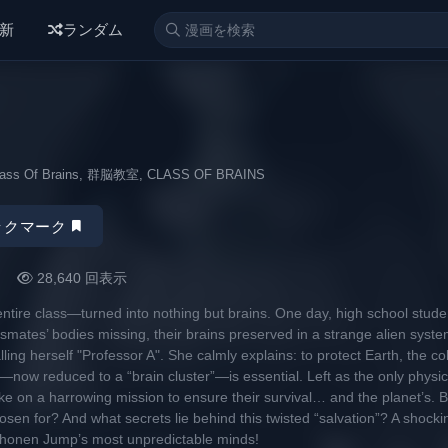
, エロ 漫画, エロ マンガ, 漫画ばんく, エロ アニメ, 無料 漫画, アダルト, 漫画 無
新
ランダム
lass Of Brains, 群脳教室, CLASS OF BRAINS
ックマーク
28,640 回表示
 entire class—turned into nothing but brains. One day, high school stude
smates’ bodies missing, their brains preserved in a strange alien syste
lling herself "Professor A". She calmly explains: to protect Earth, the col
s—now reduced to a “brain cluster”—is essential. Left as the only physica
e on a harrowing mission to ensure their survival… and the planet’s. 
osen for? And what secrets lie behind this twisted “salvation”? A shockin
 Shonen Jump’s most unpredictable minds!