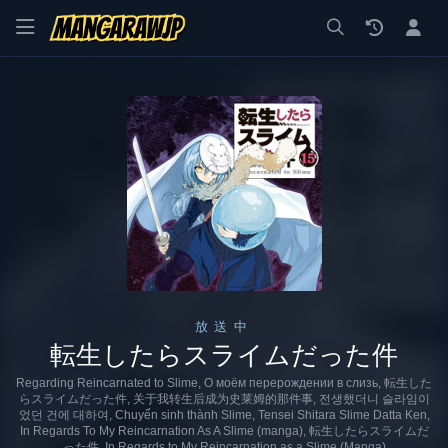
漫画 raw, mangaraw, manga raw, manga1001, manga1000, エロ
放送中
転生したらスライムだった件
Regarding Reincarnated to Slime, О моём перерождении в слизь, 転生した
らスライムだった件, 关于我转生后成为史莱姆的那件事, 전생했더니 슬라임이
었던 건에 대하여, Chuyển sinh thành Slime, Tensei Shitara Slime Datta Ken,
In Regards To My Reincarnation As A Slime (manga), 転生したらスライムだ
った件, In Regards to My Reincarnation as a Slime (Manga)