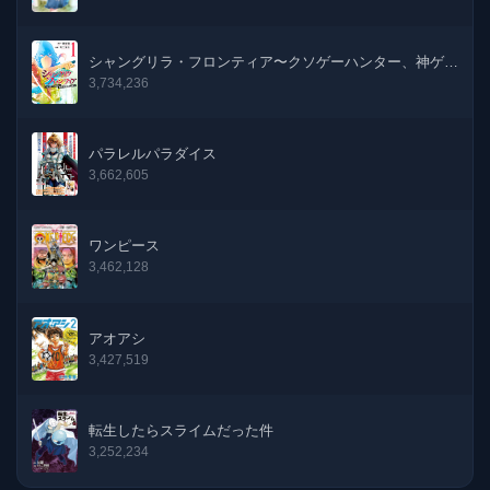
124話
25-11-2024
123話
25-10-2024
シャングリラ・フロンティア〜クソゲーハンター、神ゲー
に挑まんとす〜
3,734,236
122話
26-09-2024
パラレルパラダイス
121話
26-08-2024
3,662,605
120話
26-07-2024
ワンピース
119話
26-06-2024
3,462,128
118話
24-05-2024
アオアシ
3,427,519
117話
24-04-2024
116話
25-03-2024
転生したらスライムだった件
3,252,234
115話
26-02-2024