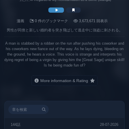
漫画
0 件のブックマーク
3,673,671 回表示
男性が同僚と新しい婚約者を突き飛ばして逃走中に強盗に刺される。
A man is stabbed by a robber on the run after pushing his coworker and
his coworkers new fiance out of the way. As he lays dying, bleeding on
the ground, he hears a voice. This voice is strange and interprets his
dying regret of being a virgin by giving him the [Great Sage] unique skill!
Is he being made fun of?
More information & Rating
144話
28-07-2026