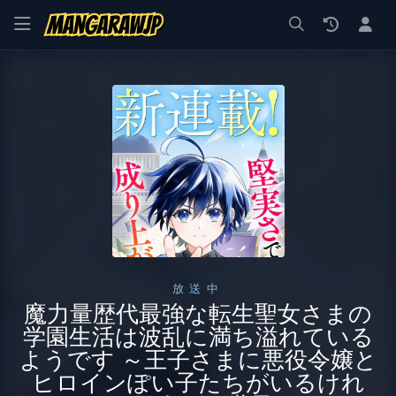
漫画 raw, mangaraw, manga raw, manga1001, manga1000, エロ
放送中
魔力量歴代最強な転生聖女さまの
学園生活は波乱に満ち溢れている
ようです ～王子さまに悪役令嬢と
ヒロインぽい子たちがいるけれ