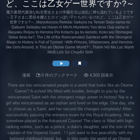
ど、ここは乙女ゲー世界ですか?～
魔力量歴代最強な転生聖女さまの学園生活は波乱に満ち溢れているようです
～王子さまに悪役令嬢とヒロインぽい子たちがいるけれど、ここは乙女ゲー
世界ですか?～, Maryokuryou Rekidai Saikyou na Tensei Seijo-sama no
Gakuen Seikatsu wa Haran ni Michi Afureteiru You desu Ouji-sama ni
Akuyaku Reijou to Heroine Poi Kotachi ga Iru keredo, Koko wa Otomegee
Sekai desu ka?, The Life of the Reincarnated Saintess with the Strongest
Magic in History is Full of Turmoil ~With Princes, Villainesses, and Heroine-
like Girls Around, Is This an Otome Game World?~, Thánh Nữ Ma Lực Mạnh
Nhất Lịch Sử Chuyển Sinh
漫画
0 件のブックマーク
4,503 回表示
There are two reincarnated people in a world that looks like an Otome
Game!? A school life filled with trouble, brought to you by the
reincarnated Saint with the strongest magic power in history! Nai is a
girl who reincarnated as an orphan and lived on the edge. One day, she
is chosen as a Saint, and her second life changes completely! After
successfully passing the entrance exam for the Royal Academy, Nai is
somehow placed in the Advanced Course! The class is filled with high-
ranking nobles, such as a prince, a duke's daughter, and the son of the
captain of the Imperial Guard…! I just want to live peacefully with my
beloved childhood friend, but… Is this really the world of an Otome