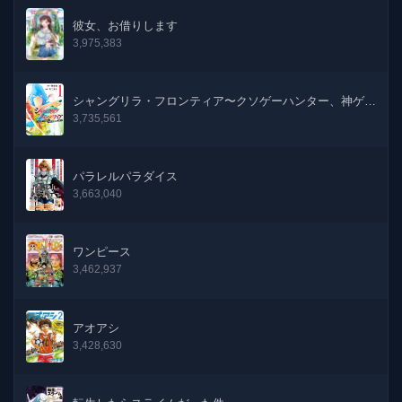
彼女、お借りします
3,975,383
シャングリラ・フロンティア〜クソゲーハンター、神ゲー
に挑まんとす〜
3,735,561
パラレルパラダイス
3,663,040
ワンピース
3,462,937
アオアシ
3,428,630