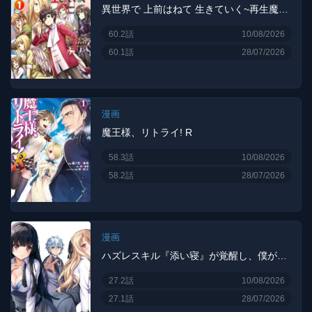
異世界で 上前はねて 生きていく~再生魔法使いのゆるふわ人材派遣生活~
60.2話
10/08/2026
60.1話
28/07/2026
漫画
魔王様、リトライ! R
58.3話
10/08/2026
58.2話
28/07/2026
漫画
ハズレスキル『添い寝』が覚醒し、僕が最強ハーレムを築くまで～密着添い寝で願望解放!? 誘惑されまくって困ってます!!～
27.2話
10/08/2026
27.1話
28/07/2026