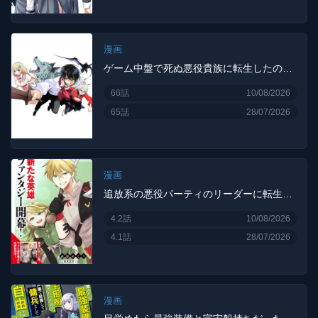
漫画
ゲーム中盤で死ぬ悪役貴族に転生したので、外れスキル【テイム】を駆使して最強を目指してみた
66話
10/08/2026
65話
28/07/2026
漫画
追放系の悪役パーティのリーダーに転生したので、ざまぁされる前に自分を追放しました。 ～スキルを奪う『スティール』って悪役過ぎるけど強すぎる～
4.2話
10/08/2026
4.1話
28/07/2026
漫画