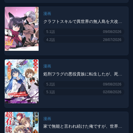
漫画
クラフトスキルで異世界の無人島を大改造！ 『……とか思ったら先住民がいて、俺の子種を狙っているようです』
5.1話
09/08/2026
4.2話
28/07/2026
漫画
処刑フラグの悪役貴族に転生したが、死にたくないので闇魔法を極めてヒロインたちを救います
5.2話
09/08/2026
5.1話
02/08/2026
漫画
家で無能と言われ続けた俺ですが、世界的には超有能だったようです