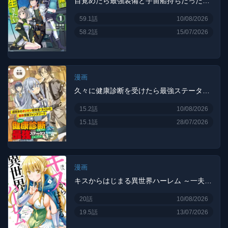
目覚めたら最強装備と宇宙船持ちだったので、一戸建て目指して傭兵として自由に生きたい
59.1話
10/08/2026
58.2話
15/07/2026
漫画
久々に健康診断を受けたら最強ステータスになっていた ～追放されたオッサン冒険者、今更英雄を目指す～
15.2話
10/08/2026
15.1話
28/07/2026
漫画
キスからはじまる異世界ハーレム ～一夫多妻の世界に転生したので神が決めた運命の人を探します～
20話
10/08/2026
19.5話
13/07/2026