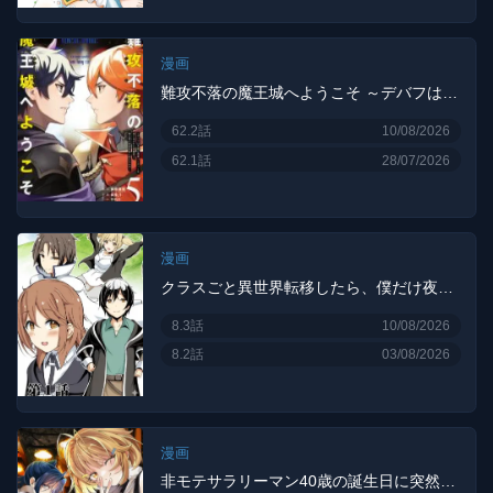
漫画
難攻不落の魔王城へようこそ ～デバフは不要と勇者パーティーを追い出された黒魔導士、魔王軍の最高幹部に迎えられる～
62.2話
10/08/2026
62.1話
28/07/2026
漫画
クラスごと異世界転移したら、僕だけ夜の経験値でレベルアップする件
8.3話
10/08/2026
8.2話
03/08/2026
漫画
非モテサラリーマン40歳の誕生日に突然大魔導士に覚醒する #花岡修太朗40歳独身彼女なしが世界トレンド１位