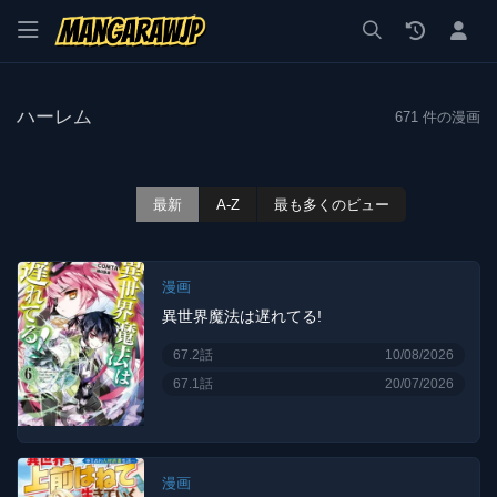
漫画 raw, mangaraw, manga raw, manga1001, manga1000, エロ
ハーレム
671 件の漫画
最新
A-Z
最も多くのビュー
漫画
異世界魔法は遅れてる!
67.2話
10/08/2026
67.1話
20/07/2026
漫画