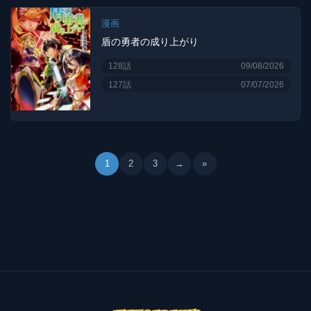
漫画
盾の勇者の成り上がり
128話
09/08/2026
127話
07/07/2026
1
2
3
→
»