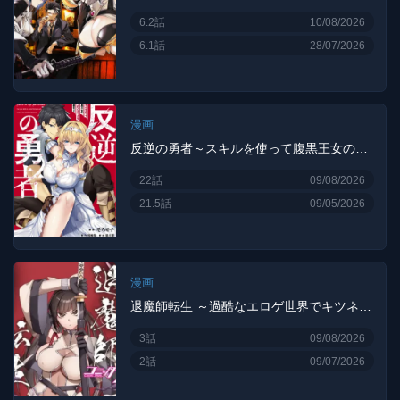
6.2話
10/08/2026
6.1話
28/07/2026
漫画
反逆の勇者～スキルを使って腹黒王女のココロとカラダを掌握せよ～
22話
09/08/2026
21.5話
09/05/2026
漫画
退魔師転生 ～過酷なエロゲ世界でキツネ顔の関西弁な性悪男はどないすりゃええですか?～
3話
09/08/2026
2話
09/07/2026