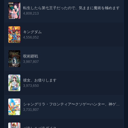
転生したら第七王子だったので、気ままに魔術を極めます
8話
04-06-2024
4,808,213
7話
01-05-2024
キングダム
4,556,052
6話
01-02-2024
5話
03-01-2024
呪術廻戦
3,987,807
4話
01-12-2023
3話
31-10-2023
彼女、お借りします
3,973,650
2話
01-10-2023
1話
31-08-2023
シャングリラ・フロンティア〜クソゲーハンター、神ゲー
に挑まんとす〜
3,731,807