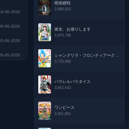
呪術廻戦
3,988,810
16-06-2026
09-06-2026
彼女、お借りします
3,974,798
03-06-2026
26-05-2026
シャングリラ・フロンティア〜クソ
ゲーハンター、神ゲーに挑まんと
3,733,968
す〜
19-05-2026
パラレルパラダイス
13-05-2026
3,662,542
28-04-2026
ワンピース
21-04-2026
3,461,862
14-04-2026