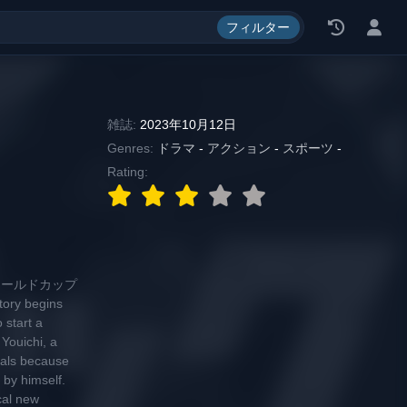
料, エロ漫画, 漫画 ロウ
フィルター
雑誌:
2023年10月12日
Genres:
ドラマ
-
アクション
-
スポーツ
-
Rating:
ワールドカップ
begins
 start a
Youichi, a
nals because
 by himself.
cal new