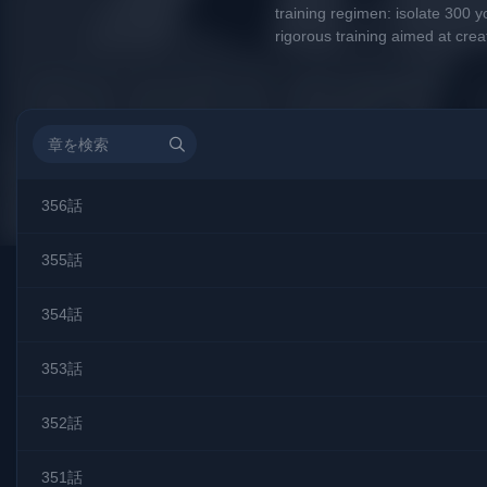
training regimen: isolate 300 y
rigorous training aimed at creat
356話
355話
354話
353話
352話
351話