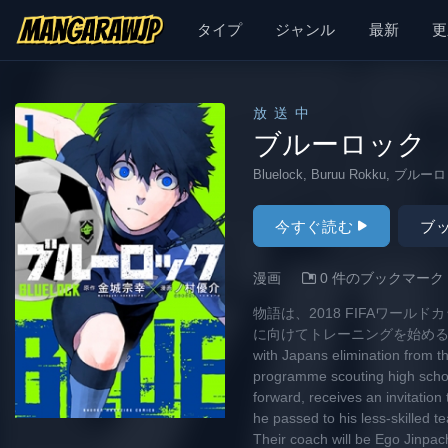
漫画 raw, mangaraw, manga raw, manga1001, manga1000
タイプ
ジャンル
最新
更
放送中
ブルーロック
Bluelock, Buruu Rokku, フ
今すぐ読む
ブ
漫画
0 件のブックマーク
物語は、2018 FIFAワー
に向けてトレーニングを始める高校
with Japans elimination from 
programme scouting high school
forward, receives an invitatio
he passed to his less-skilled 
Their coach will be Ego Jinpac